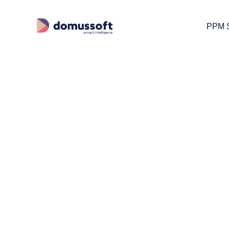
PPM S
Over ons
Onze werkwijz
We ontwi