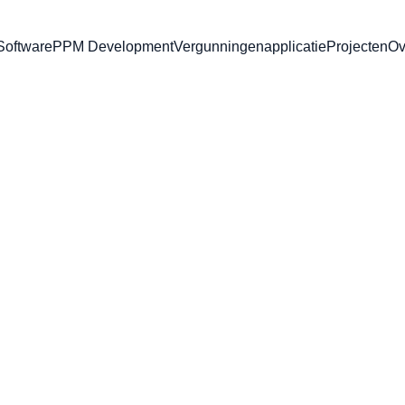
oftware
PPM Development
Vergunningenapplicatie
Projecten
Ov
e
Onze werkwijze
kkelen niet alleen maar ook samen met de relaties. Vandaa
precies krijgt wat u nodig heeft.